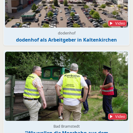
Video
dodenhof
dodenhof als Arbeitgeber in Kaltenkirchen
Video
Bad Bramstedt
"Wir wollen die Moorbahn aus dem