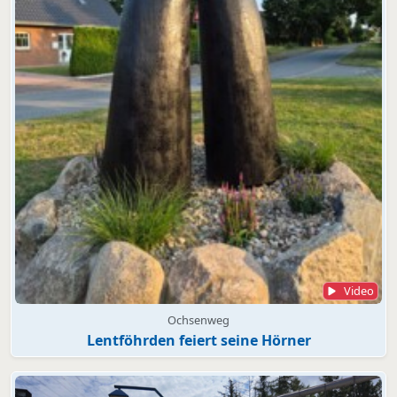
Video
Ochsenweg
Lentföhrden feiert seine Hörner