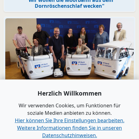
Dornröschenschlaf wecken"
Video
Herzlich Willkommen
Engagement
VR Bank in Holstein macht KiTas mobil!
Wir verwenden Cookies, um Funktionen für
soziale Medien anbieten zu können.
Hier können Sie Ihre Einstellungen bearbeiten.
Alle Videos anzeigen
Weitere Informationen finden Sie in unseren
Datenschutzhinweisen.