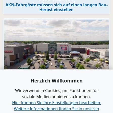
AKN-Fahrgäste müssen sich auf einen langen Bau-
Herbst einstellen
Video
Herzlich Willkommen
dodenhof
dodenhof als Arbeitgeber in Kaltenkirchen
Wir verwenden Cookies, um Funktionen für
soziale Medien anbieten zu können.
Hier können Sie Ihre Einstellungen bearbeiten.
Alle Videos anzeigen
Weitere Informationen finden Sie in unseren