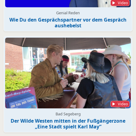
Video
Genial Reden
Wie Du den Gesprächspartner vor dem Gespräch
aushebelst
Video
Bad Segeberg
Der Wilde Westen mitten in der Fußgängerzone
„Eine Stadt spielt Karl May“