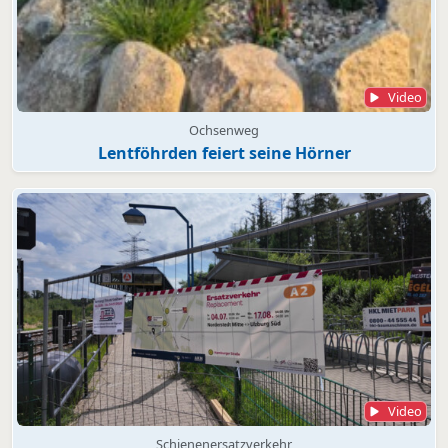
Video
Ochsenweg
Lentföhrden feiert seine Hörner
Video
Schienenersatzverkehr