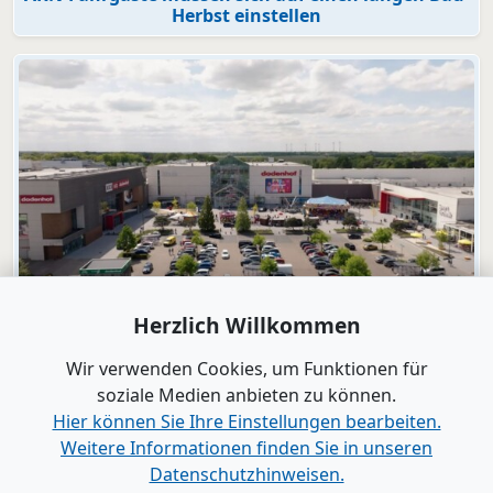
Herbst einstellen
Video
Herzlich Willkommen
dodenhof
dodenhof als Arbeitgeber in Kaltenkirchen
Wir verwenden Cookies, um Funktionen für
soziale Medien anbieten zu können.
Hier können Sie Ihre Einstellungen bearbeiten.
Alle Videos anzeigen
Weitere Informationen finden Sie in unseren
Datenschutzhinweisen.
www.B2B-Wirtschaft.de