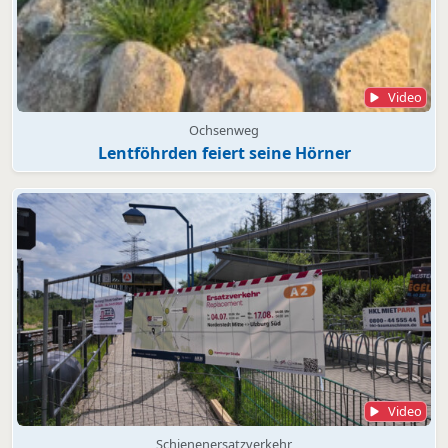
Video
Ochsenweg
Lentföhrden feiert seine Hörner
Video
Schienenersatzverkehr