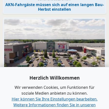
AKN-Fahrgäste müssen sich auf einen langen Bau-
Herbst einstellen
Video
Herzlich Willkommen
dodenhof
dodenhof als Arbeitgeber in Kaltenkirchen
Wir verwenden Cookies, um Funktionen für
soziale Medien anbieten zu können.
Hier können Sie Ihre Einstellungen bearbeiten.
Alle Videos anzeigen
Weitere Informationen finden Sie in unseren