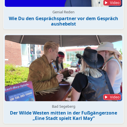
Video
Genial Reden
Wie Du den Gesprächspartner vor dem Gespräch
aushebelst
Video
Bad Segeberg
Der Wilde Westen mitten in der Fußgängerzone
„Eine Stadt spielt Karl May“