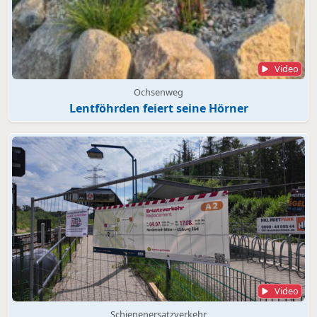
Video
Ochsenweg
Lentföhrden feiert seine Hörner
Video
Schienenersatzverkehr