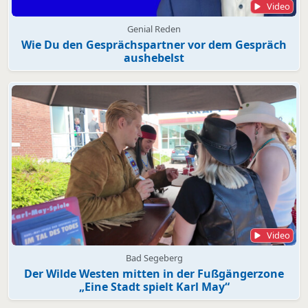
Video
Genial Reden
Wie Du den Gesprächspartner vor dem Gespräch
aushebelst
Video
Bad Segeberg
Der Wilde Westen mitten in der Fußgängerzone
„Eine Stadt spielt Karl May“