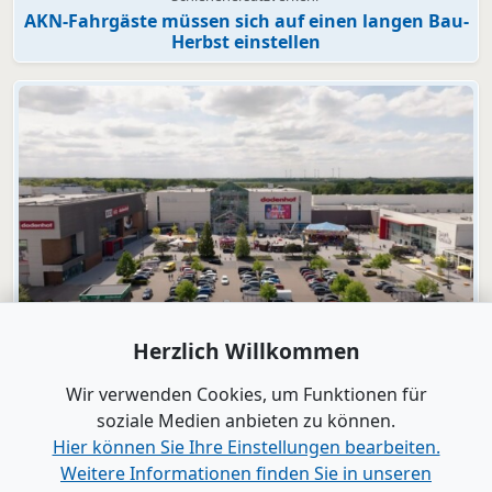
AKN-Fahrgäste müssen sich auf einen langen Bau-
Herbst einstellen
Video
Herzlich Willkommen
dodenhof
dodenhof als Arbeitgeber in Kaltenkirchen
Wir verwenden Cookies, um Funktionen für
soziale Medien anbieten zu können.
Hier können Sie Ihre Einstellungen bearbeiten.
Alle Videos anzeigen
Weitere Informationen finden Sie in unseren