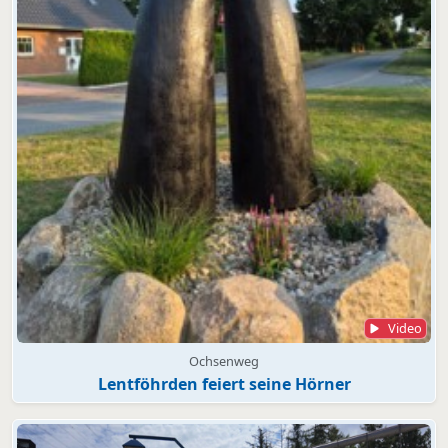
Video
Ochsenweg
Lentföhrden feiert seine Hörner