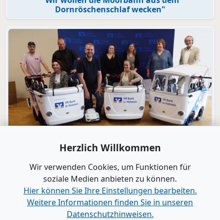
Dornröschenschlaf wecken"
Video
Herzlich Willkommen
Engagement
VR Bank in Holstein macht KiTas mobil!
Wir verwenden Cookies, um Funktionen für
soziale Medien anbieten zu können.
Hier können Sie Ihre Einstellungen bearbeiten.
Alle Videos anzeigen
Weitere Informationen finden Sie in unseren
Datenschutzhinweisen.