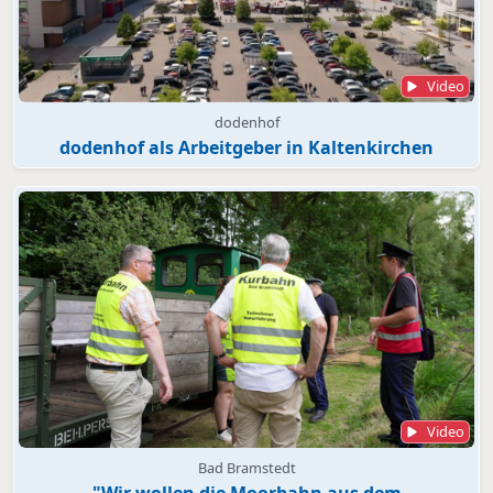
Video
dodenhof
dodenhof als Arbeitgeber in Kaltenkirchen
Video
Bad Bramstedt
"Wir wollen die Moorbahn aus dem