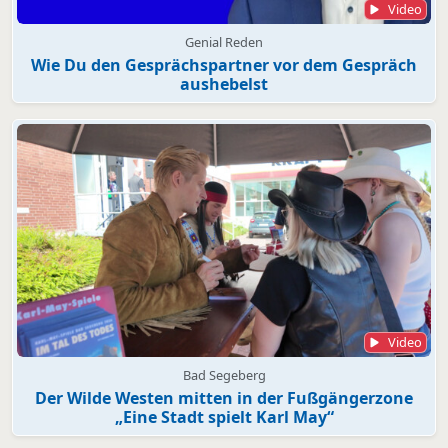
Video
Genial Reden
Wie Du den Gesprächspartner vor dem Gespräch
aushebelst
Video
Bad Segeberg
Der Wilde Westen mitten in der Fußgängerzone
„Eine Stadt spielt Karl May“