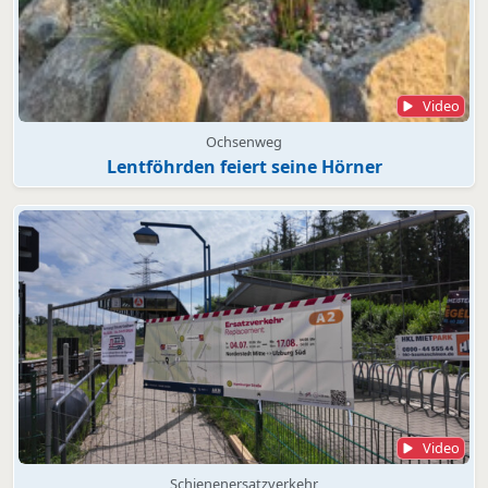
Video
Ochsenweg
Lentföhrden feiert seine Hörner
Video
Schienenersatzverkehr