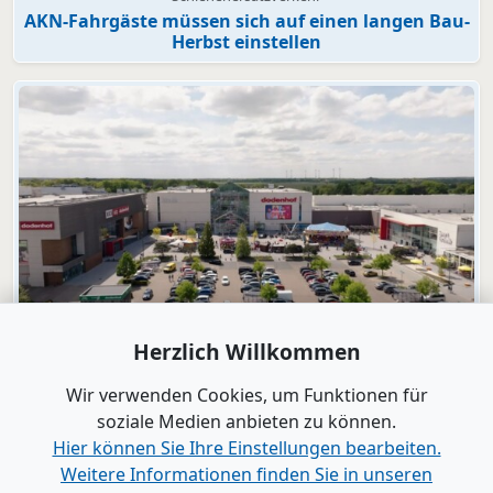
AKN-Fahrgäste müssen sich auf einen langen Bau-
Herbst einstellen
Video
Herzlich Willkommen
dodenhof
dodenhof als Arbeitgeber in Kaltenkirchen
Wir verwenden Cookies, um Funktionen für
soziale Medien anbieten zu können.
Hier können Sie Ihre Einstellungen bearbeiten.
Alle Videos anzeigen
Weitere Informationen finden Sie in unseren