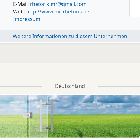
E-Mail:
rhetorik.mr@gmail.com
Web:
http://www.mr-rhetorik.de
Impressum
Weitere Informationen zu diesem Unternehmen
Deutschland