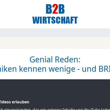
Genial Reden:
niken kennen wenige - und B
ideos erlauben
mit einverstanden, das wir externe Inhalte von YouTube lad