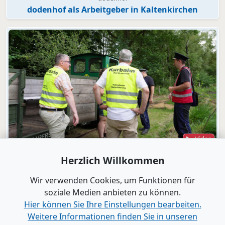
dodenhof als Arbeitgeber in Kaltenkirchen
Video
Bad Bramstedt
Herzlich Willkommen
"Wir wollen die Moorbahn aus dem
Dornröschenschlaf wecken"
Wir verwenden Cookies, um Funktionen für
soziale Medien anbieten zu können.
Hier können Sie Ihre Einstellungen bearbeiten.
Alle Videos anzeigen
Weitere Informationen finden Sie in unseren