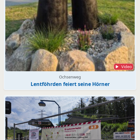
Video
Ochsenweg
Lentföhrden feiert seine Hörner