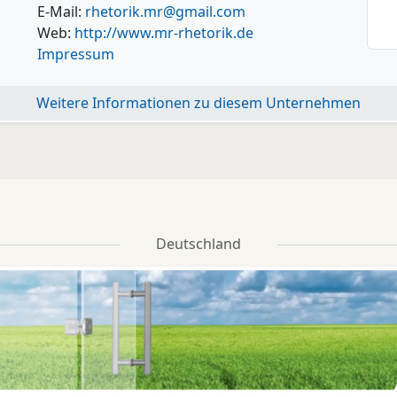
E-Mail:
rhetorik.mr@gmail.com
Web:
http://www.mr-rhetorik.de
Impressum
Weitere Informationen zu diesem Unternehmen
Deutschland