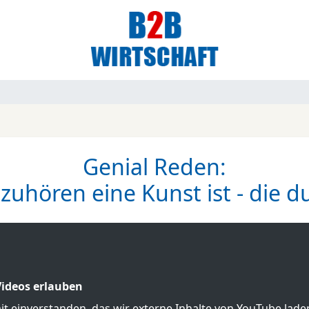
Genial Reden:
zuhören eine Kunst ist - die d
ideos erlauben
mit einverstanden, das wir externe Inhalte von YouTube lad