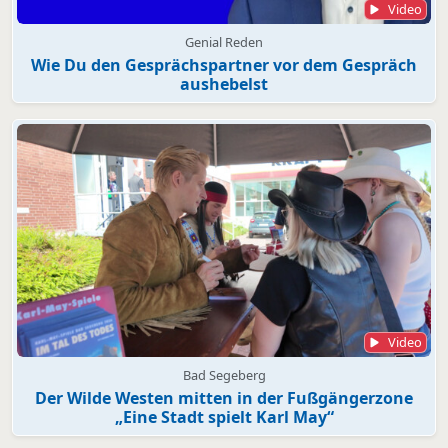
Video
Genial Reden
Wie Du den Gesprächspartner vor dem Gespräch
aushebelst
Video
Bad Segeberg
Der Wilde Westen mitten in der Fußgängerzone
„Eine Stadt spielt Karl May“