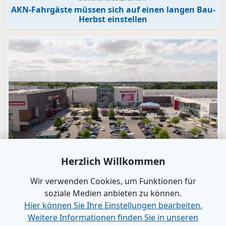
AKN-Fahrgäste müssen sich auf einen langen Bau-
Herbst einstellen
Video
Herzlich Willkommen
dodenhof
dodenhof als Arbeitgeber in Kaltenkirchen
Wir verwenden Cookies, um Funktionen für
soziale Medien anbieten zu können.
Hier können Sie Ihre Einstellungen bearbeiten.
Alle Videos anzeigen
Weitere Informationen finden Sie in unseren