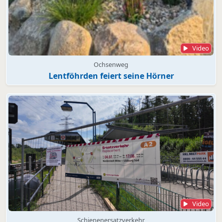
Video
Ochsenweg
Lentföhrden feiert seine Hörner
Video
Schienenersatzverkehr