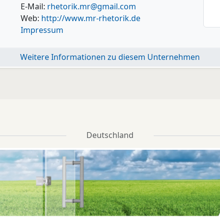
E-Mail:
rhetorik.mr@gmail.com
Web:
http://www.mr-rhetorik.de
Impressum
Weitere Informationen zu diesem Unternehmen
Deutschland