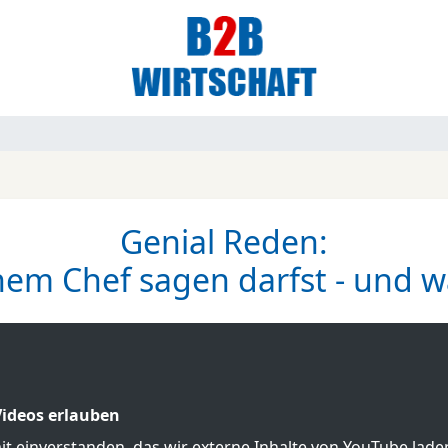
Genial Reden:
em Chef sagen darfst - und was
ideos erlauben
mit einverstanden, das wir externe Inhalte von YouTube lad