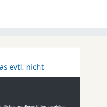
 evtl. nicht
en dürfen, um dieses Video abspielen