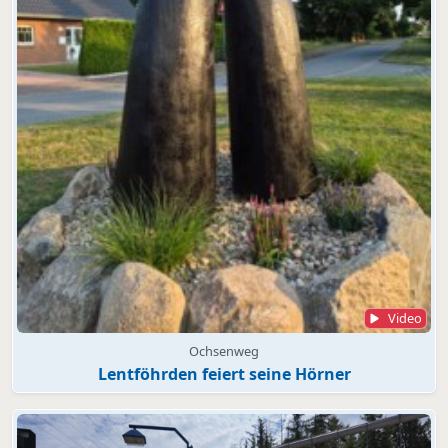
Video
Ochsenweg
Lentföhrden feiert seine Hörner