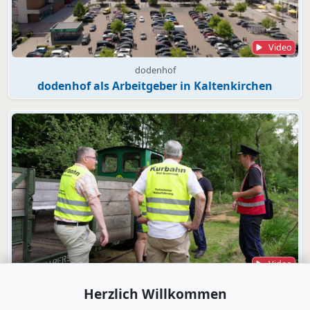
Video
dodenhof
dodenhof als Arbeitgeber in Kaltenkirchen
Video
Bad Bramstedt
Herzlich Willkommen
"Wir wollen die Moorbahn aus dem