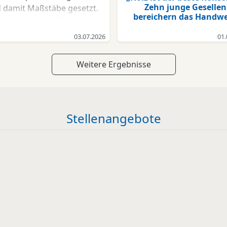
Zehn junge Gesellen
 damit Maßstäbe gesetzt.
bereichern das Handw
Beim Runden Tisch
stätigten Vertreterinnen
03.07.2026
01.
und Vertreter des
Paritätischen
Weitere Ergebnisse
ohlfahrtsverbands, der
Handwerkskammer, der
andelskammer und des
burger Sportbunds: Das
Stellenangebote
tem funktioniert. Einigkeit
 Freude herrschten auch
über den gemeinsamen
Erfolg der
bundesgesetzlichen
Änderung. Auf Initiative
mburgs hat der Bund die
rechtlichen Grundlagen
eschaffen, damit künftig
bundesweit neben