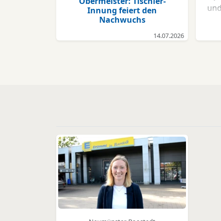
Obermeister: Tischler-
und
Innung feiert den
Nachwuchs
be
14.07.2026
W
H
Ham
Sys
und
Ha
g