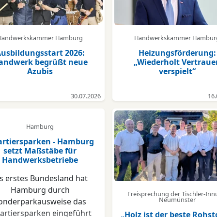
Handwerkskammer Hamburg
Handwerkskammer Hambur
usbildungsstart 2026:
Heizungsförderung:
andwerk begrüßt neue
„Wiederholt Vertraue
Azubis
verspielt“
30.07.2026
16.
Hamburg
rtiersparken - Hamburg
setzt Maßstäbe für
Handwerksbetriebe
ls erstes Bundesland hat
Hamburg durch
Freisprechung der Tischler-In
Neumünster
onderparkausweise das
artiersparken eingeführt
„Holz ist der beste Rohsto