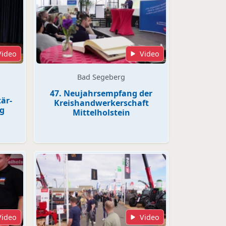
Video
Video
Bad Segeberg
47. Neujahrsempfang der
är-
Kreishandwerkerschaft
g
Mittelholstein
Video
Video