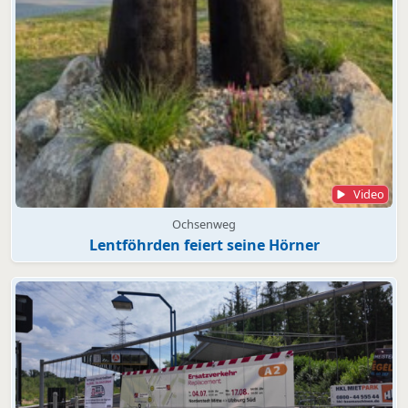
Video
Ochsenweg
Lentföhrden feiert seine Hörner