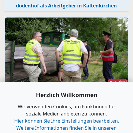
dodenhof als Arbeitgeber in Kaltenkirchen
Video
Bad Bramstedt
Herzlich Willkommen
"Wir wollen die Moorbahn aus dem
Dornröschenschlaf wecken"
Wir verwenden Cookies, um Funktionen für
soziale Medien anbieten zu können.
Hier können Sie Ihre Einstellungen bearbeiten.
Alle Videos anzeigen
Weitere Informationen finden Sie in unseren