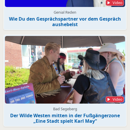
Video
Genial Reden
Wie Du den Gesprächspartner vor dem Gespräch
aushebelst
Video
Bad Segeberg
Der Wilde Westen mitten in der Fußgängerzone
„Eine Stadt spielt Karl May“