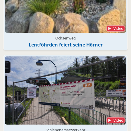
Video
Ochsenweg
Lentföhrden feiert seine Hörner
Video
Schienenersatzverkehr