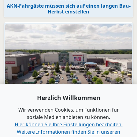
AKN-Fahrgäste müssen sich auf einen langen Bau-
Herbst einstellen
Video
Herzlich Willkommen
dodenhof
dodenhof als Arbeitgeber in Kaltenkirchen
Wir verwenden Cookies, um Funktionen für
soziale Medien anbieten zu können.
Hier können Sie Ihre Einstellungen bearbeiten.
Alle Videos anzeigen
Weitere Informationen finden Sie in unseren