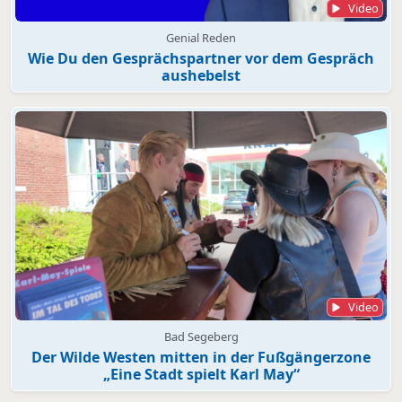
Video
Genial Reden
Wie Du den Gesprächspartner vor dem Gespräch
aushebelst
Video
Bad Segeberg
Der Wilde Westen mitten in der Fußgängerzone
„Eine Stadt spielt Karl May“