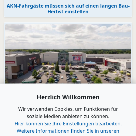
AKN-Fahrgäste müssen sich auf einen langen Bau-
Herbst einstellen
Video
Herzlich Willkommen
dodenhof
dodenhof als Arbeitgeber in Kaltenkirchen
Wir verwenden Cookies, um Funktionen für
soziale Medien anbieten zu können.
Hier können Sie Ihre Einstellungen bearbeiten.
Alle Videos anzeigen
Weitere Informationen finden Sie in unseren