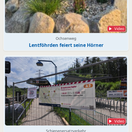
Video
Ochsenweg
Lentföhrden feiert seine Hörner
Video
Schienenersatzverkehr