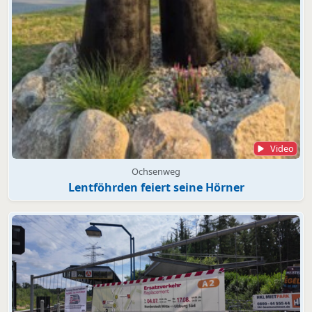
Video
Ochsenweg
Lentföhrden feiert seine Hörner