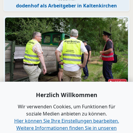
dodenhof als Arbeitgeber in Kaltenkirchen
Video
Bad Bramstedt
Herzlich Willkommen
"Wir wollen die Moorbahn aus dem
Dornröschenschlaf wecken"
Wir verwenden Cookies, um Funktionen für
soziale Medien anbieten zu können.
Hier können Sie Ihre Einstellungen bearbeiten.
Alle Videos anzeigen
Weitere Informationen finden Sie in unseren