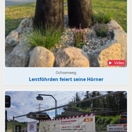
Video
Ochsenweg
Lentföhrden feiert seine Hörner