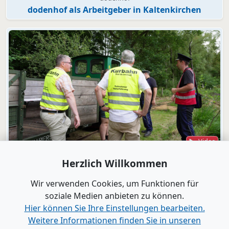
dodenhof als Arbeitgeber in Kaltenkirchen
Video
Bad Bramstedt
Herzlich Willkommen
"Wir wollen die Moorbahn aus dem
Dornröschenschlaf wecken"
Wir verwenden Cookies, um Funktionen für
soziale Medien anbieten zu können.
Hier können Sie Ihre Einstellungen bearbeiten.
Alle Videos anzeigen
Weitere Informationen finden Sie in unseren