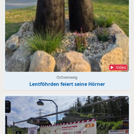
Video
Ochsenweg
Lentföhrden feiert seine Hörner