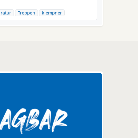
aratur
Treppen
klempner