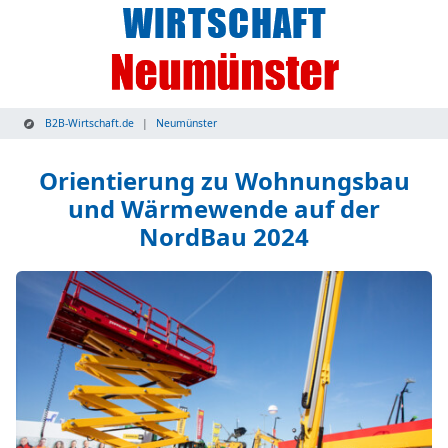
B2B-Wirtschaft.de
Neumünster
Orientierung zu Wohnungsbau
und Wärmewende auf der
NordBau 2024