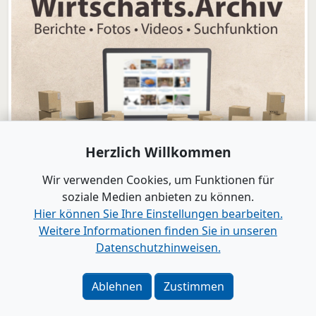
Herzlich Willkommen
Wir verwenden Cookies, um Funktionen für
soziale Medien anbieten zu können.
Hier können Sie Ihre Einstellungen bearbeiten.
Weitere Informationen finden Sie in unseren
www.B2B-Wirtschaft.de
Datenschutzhinweisen.
Login
|
Registrierung
Kontakt
|
Impressum
|
Datenschutz
|
Barrierefreiheit
|
Ablehnen
Zustimmen
Bei Google als bevorzugte Quelle merken