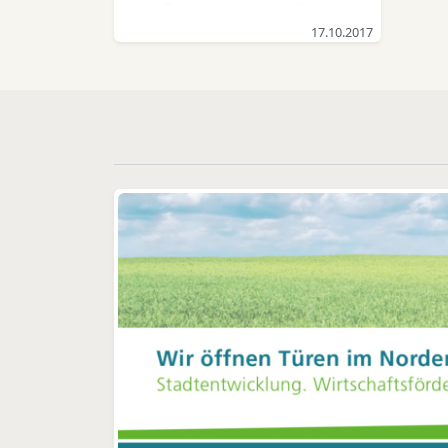
Plagiatsverdacht über
Wettbewerbsverstöße,
17.10.2017
Krankfeiern von Mitarbeitern
bis zu Reisespesenbetrug
und vielem mehr. Die
qualifizierten, ortskundigen
und erfahrenen Detektive
sind für Unternehmen und
Privatpersonen in Hamburg,
Norddeutschland und bei
Bedarf weltweit tätig.
Nationale wie internationale
Unternehmen sind in
Hamburg ansässig und
sorgen für ein stetiges
Wirtschaftswachstum. In
dessen Kielwasser
schwimmen allerdings auch
immer mehr Straftäter,