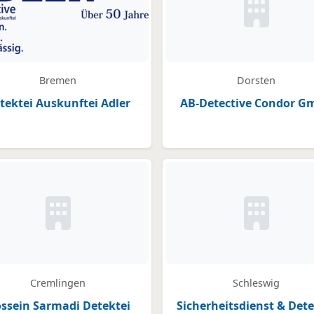
Kein Bild o
Bremen
Dorsten
tektei Auskunftei Adler
AB-Detective Condor G
legt
Kein Bild oder Logo hinterlegt
Kein Bild o
Cremlingen
Schleswig
ssein Sarmadi Detektei
Sicherheitsdienst & Dete