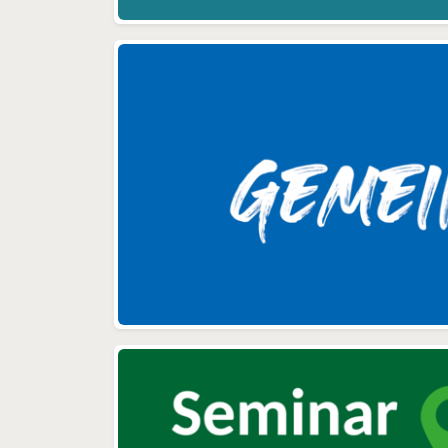
wodurch natürlich ein
Anstieg im Bereich
Wirtschaftskriminalität zu
verzeichnen ist.
„Grundvoraussetzung für die
Beauftragung einer Detektei
in Deutschland ist das
Vorliegen eines sogenannten
berechtigten Interesses.“ „Wir
werden vor allem dann aktiv,
wenn ein Delikt im Raum
steht, das noch nicht mit
ausreichend Beweismaterial
belegt wurde bzw. zu dem
bislang noch kein Täter