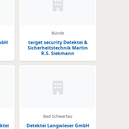
der Logo hinterlegt
Kein Bild oder Logo hinterlegt
Bünde
mbH
target security Detektei &
Sicherheitstechnik Martin
R.S. Siekmann
der Logo hinterlegt
Kein Bild oder Logo hinterlegt
Bad Schwartau
ktei
Detektei Langwieser GmbH