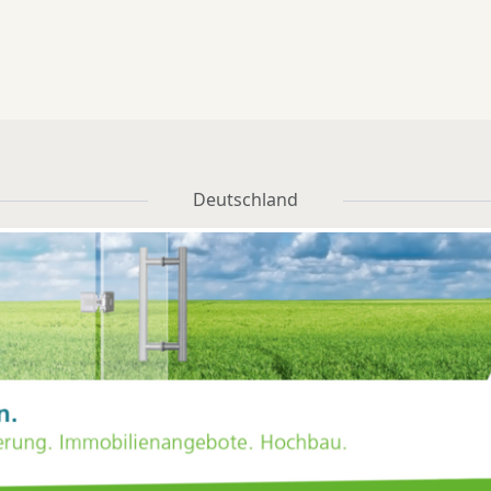
burg Clusteragentur, und
Solarkollektoren ermö
t steg
Johanna Gouveia, Proje
lichen. Nach einem
Marktwachstum bei
Solarheizungen in Höhe 
26 Prozent im Vorjahr zog
Nachfrage auch im erst
Halbjahr 2021 mit 15 Pro
Deutschland
weiter zweistellig an, tei
der Bundes-verband
Solarwirtschaft (BSW) m
Bereits 2,5 Millionen deu
Haushalte nutzen
Solarkollekt-oren für d
Warmwasserbereitung o
Heizungsunterstützun
Nach eine