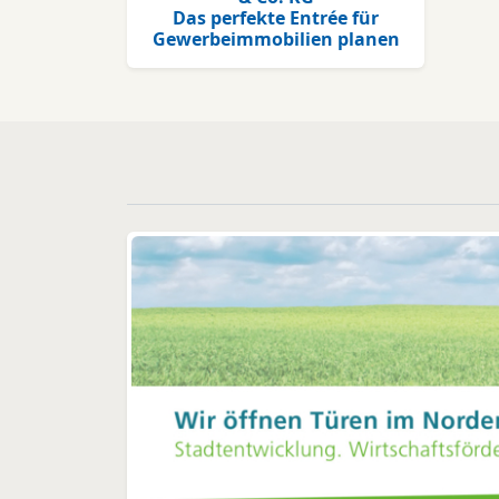
n zu finanzieren. Weniger
Ham
Das perfekte Entrée für
Energieverbrauch bedeutet
Gewerbeimmobilien planen
gleichzeitig wenige