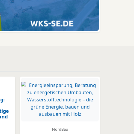
g:
tige
and
NordBau