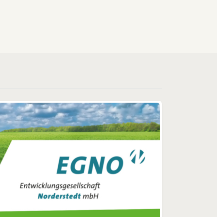
g-
Büroanbau. Voraussichtlich
im Oktober soll das neue
Logistikzentrum, von dem
von
aus rund 800 Kunden
 die
beliefert werden,
en
betriebsfertig sein. Seit
zent
längerer Zeit ein Grundstück
lte
gesucht „Wir haben seit
längerer Zeit ein passendes
it.
Grundstück im Norden
tsche
gesucht, weil wir unseren
bisherigen Standort in
ie
Hamburg-Altona aufgeben
der
wollen. Dort besteht für uns
g.
keine Entwic