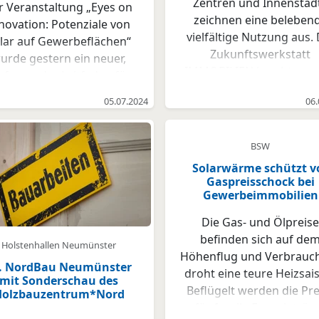
Zentren und Innenstäd
r Veranstaltung „Eyes on
zeichnen eine beleben
novation: Potenziale von
vielfältige Nutzung aus. 
lar auf Gewerbeflächen“
Zukunftswerkstatt
urde gestern ein neuer,
IMMOBILIEN brachte am 
fassender Leitfaden für
April Unternehmer un
die Installation von
05.07.2024
06.
Vertreter aus Verwaltung
hotovoltaikanlagen auf
Politik zusammen, um in
Gewerbeimmobilien
Seeloge Eutin über di
vorgestellt. Die
BSW
Nachnutzung leergefalle
ranstaltung, organisiert
Solarwärme schützt v
Gewerbeimmobilien z
n Erneuerbare Energien
Gaspreisschock bei
diskutieren und informie
Gewerbeimmobilien
mburg und der Logistik-
Die Nachnutzung von
tiative Hamburg, zog über
Die Gas- und Ölpreise
Immobilien in integrier
70 Interessierte und
befinden sich auf de
Lage ist dabei ein wichti
chleute aus der Branche
Holstenhallen Neumünster
Höhenflug und Verbrauc
Baustein, um gesund
Energie- und
. NordBau Neumünster
droht eine teure Heizsai
Innenstädte zu gestalte
gistikwirtschaft an. Der
mit Sonderschau des
Beflügelt werden die Pre
Besonders erfolgreich s
Holzbauzentrum*Nord
Leitfaden, der allen
für fossile Energieträg
dabei ganzheitliche Proje
eressierten zur Verfügung