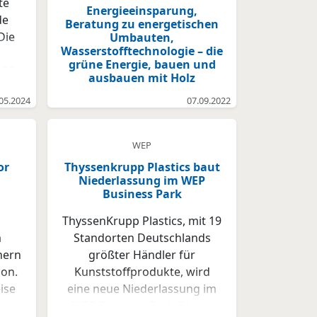
te
Energieeinsparung,
de
Beratung zu energetischen
Die
Umbauten,
Wasserstofftechnologie – die
grüne Energie, bauen und
30.
ausbauen mit Holz
d
05.2024
07.09.2022
 und
 der
e
WEP
ner
or
Thyssenkrupp Plastics baut
u
Niederlassung im WEP
ren.
Business Park
ThyssenKrupp Plastics, mit 19
ter
m
Standorten Deutschlands
ger
hern
größter Händler für
e
son.
Kunststoffprodukte, wird
n.
ise
eine neue Niederlassung im
ind
er
WEP Business Park Oha in
kte,