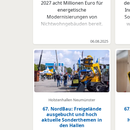
2027 acht Millionen Euro für
de
energetische
In
Modernisierungen von
So
Nichtwohngebäuden bereit.
w
So soll der Energieverbrauch
um
von Gewerbeimmobilien und
06.08.2025
beispielsweise Gebäuden
P
kultureller, religiöser und
sozialer Einrichtungen
reduziert werden.
Ve
Förderanträge können ab
vo
dem 1. August 2025 bei der
Ha
Hamburgischen Investitions-
Ini
und Förderbank (IFB
Hamburg) eingereicht
Holstenhallen Neumünster
Fa
werden. Im Fokus der
67. NordBau: Freigelände
67
ausgebucht und hoch
Förderung steht die
Lo
aktuelle Sonderthemen in
Unterstützung bei der
den Hallen
energetischen
Int