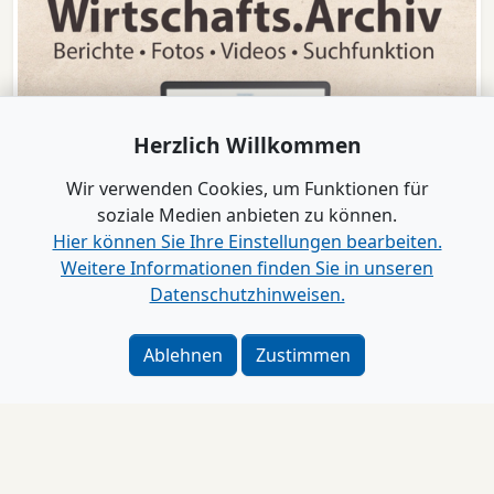
Herzlich Willkommen
Wir verwenden Cookies, um Funktionen für
soziale Medien anbieten zu können.
Hier können Sie Ihre Einstellungen bearbeiten.
Weitere Informationen finden Sie in unseren
Datenschutzhinweisen.
Ablehnen
Zustimmen
www.B2B-Wirtschaft.de
Login
|
Registrierung
Impressum
Kontakt
|
Impressum
|
Datenschutz
|
Barrierefreiheit
|
Bei Google als bevorzugte Quelle merken