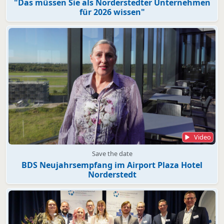
"Das müssen Sie als Norderstedter Unternehmen
für 2026 wissen"
Video
Save the date
BDS Neujahrsempfang im Airport Plaza Hotel
Norderstedt