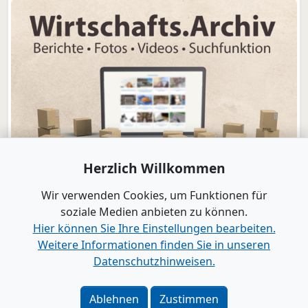
Herzlich Willkommen
Wir verwenden Cookies, um Funktionen für
soziale Medien anbieten zu können.
Hier können Sie Ihre Einstellungen bearbeiten.
Weitere Informationen finden Sie in unseren
www.B2B-Wirtschaft.de
Datenschutzhinweisen.
Login
|
Registrierung
Kontakt
|
Impressum
|
Datenschutz
|
Barrierefreiheit
|
Ablehnen
Zustimmen