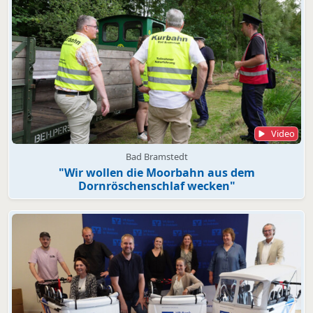
Video
Bad Bramstedt
"Wir wollen die Moorbahn aus dem
Dornröschenschlaf wecken"