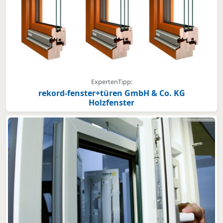
ExpertenTipp:
rekord-fenster+türen GmbH & Co. KG
Holzfenster