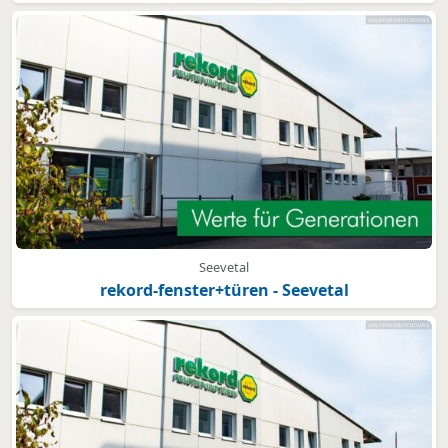
Seevetal
rekord-fenster+türen - Seevetal