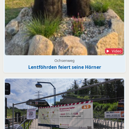
Video
Ochsenweg
Lentföhrden feiert seine Hörner