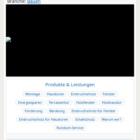
Branche:
Bauen
Produkte & Leistungen
Montage
Haustüren
Einbruchschutz
Fenster
Energiesparen
Terrassentür
Holzfenster
Holzhaustür
Förderung
Beratung
Einbruchschutz für Fenster
Einbruchschutz für Haustüren
Schallschutz
Warum wir?
Rundum-Service