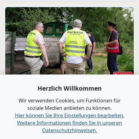
Video
Bad Bramstedt
Herzlich Willkommen
"Wir wollen die Moorbahn aus dem
Dornröschenschlaf wecken"
Wir verwenden Cookies, um Funktionen für
soziale Medien anbieten zu können.
Hier können Sie Ihre Einstellungen bearbeiten.
Alle Videos anzeigen
Weitere Informationen finden Sie in unseren
Datenschutzhinweisen.
www.B2B-Wirtschaft.de