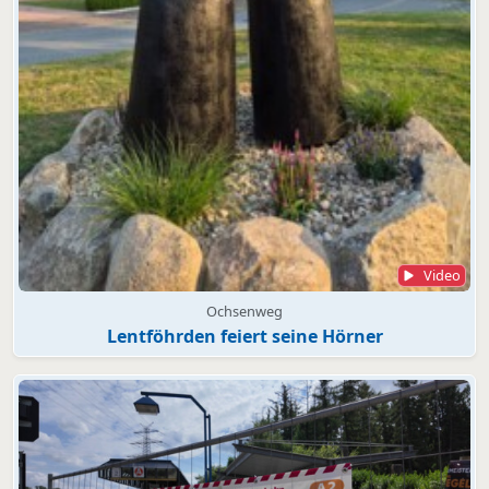
Video
Ochsenweg
Lentföhrden feiert seine Hörner