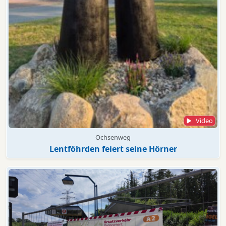
Video
Ochsenweg
Lentföhrden feiert seine Hörner