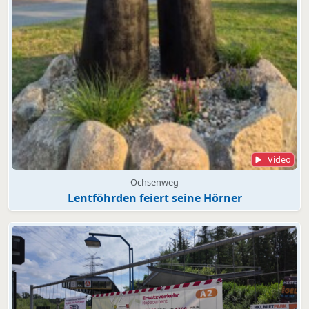
Video
Ochsenweg
Lentföhrden feiert seine Hörner