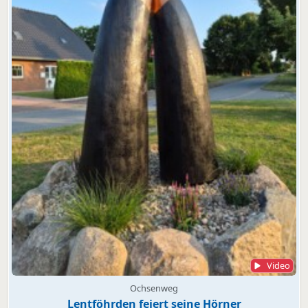
Video
Ochsenweg
Lentföhrden feiert seine Hörner