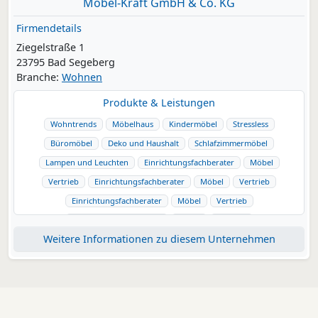
Möbel-Kraft GmbH & Co. KG
Firmendetails
Ziegelstraße 1
23795 Bad Segeberg
Branche:
Wohnen
Produkte & Leistungen
Wohntrends
Möbelhaus
Kindermöbel
Stressless
Büromöbel
Deko und Haushalt
Schlafzimmermöbel
Lampen und Leuchten
Einrichtungsfachberater
Möbel
Vertrieb
Einrichtungsfachberater
Möbel
Vertrieb
Einrichtungsfachberater
Möbel
Vertrieb
Einrichtungsfachberater
Möbel
Vertrieb
Weitere Informationen zu diesem Unternehmen
Einrichtungsfachberater
Möbel
Vertrieb