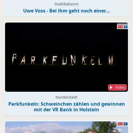
Stadtbekannt
Uwe Voss - Bei ihm geht noch einer...
Video
Norderstedt
Parkfunkeln: Schweinchen zählen und gewinnen
mit der VR Bank in Holstein