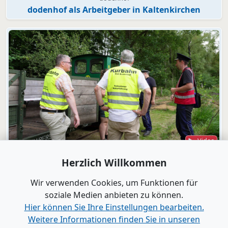
dodenhof als Arbeitgeber in Kaltenkirchen
Video
Bad Bramstedt
Herzlich Willkommen
"Wir wollen die Moorbahn aus dem
Dornröschenschlaf wecken"
Wir verwenden Cookies, um Funktionen für
soziale Medien anbieten zu können.
Hier können Sie Ihre Einstellungen bearbeiten.
Alle Videos anzeigen
Weitere Informationen finden Sie in unseren