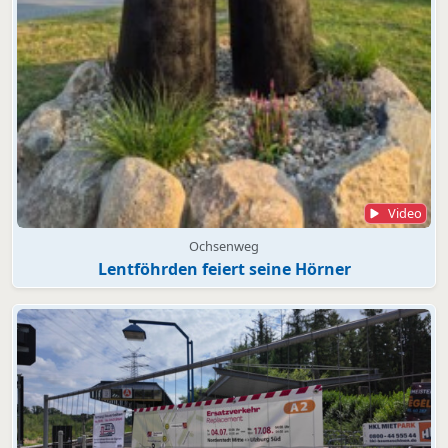
Video
Ochsenweg
Lentföhrden feiert seine Hörner