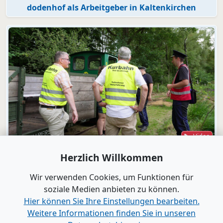
dodenhof als Arbeitgeber in Kaltenkirchen
Video
Bad Bramstedt
Herzlich Willkommen
"Wir wollen die Moorbahn aus dem
Dornröschenschlaf wecken"
Wir verwenden Cookies, um Funktionen für
soziale Medien anbieten zu können.
Hier können Sie Ihre Einstellungen bearbeiten.
Alle Videos anzeigen
Weitere Informationen finden Sie in unseren