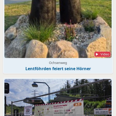
Video
Ochsenweg
Lentföhrden feiert seine Hörner