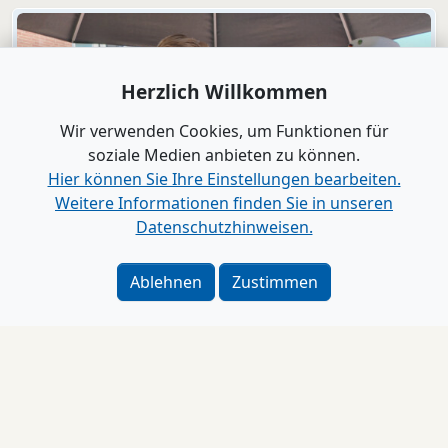
Herzlich Willkommen
Wir verwenden Cookies, um Funktionen für
soziale Medien anbieten zu können.
Hier können Sie Ihre Einstellungen bearbeiten.
Weitere Informationen finden Sie in unseren
Datenschutzhinweisen.
Video
Bad Segeberg
Ablehnen
Zustimmen
Der Wilde Westen mitten in der Fußgängerzone
„Eine Stadt spielt Karl May“
Impressum
Alle Videos anzeigen
www.B2B-Wirtschaft.de
Login
|
Registrierung