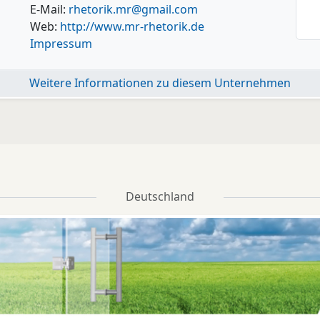
E-Mail:
rhetorik.mr@gmail.com
Web:
http://www.mr-rhetorik.de
Impressum
Weitere Informationen zu diesem Unternehmen
Deutschland