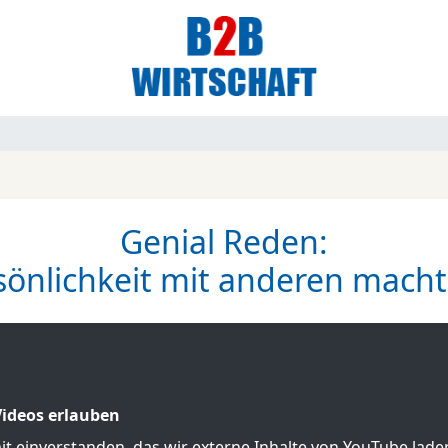
Genial Reden:
önlichkeit mit anderen macht
ideos erlauben
mit einverstanden, das wir externe Inhalte von YouTube lad