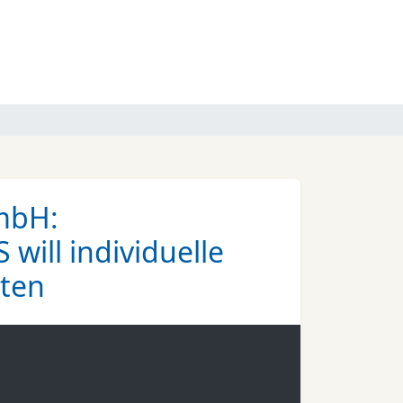
mbH:
will individuelle
eten