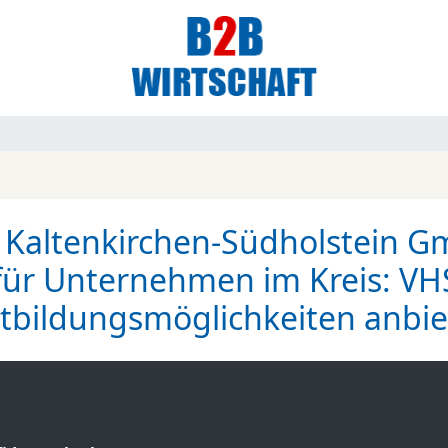
 Kaltenkirchen-Südholstein G
r Unternehmen im Kreis: VHS 
tbildungsmöglichkeiten anbi