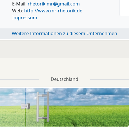
E-Mail:
rhetorik.mr@gmail.com
Web:
http://www.mr-rhetorik.de
Impressum
Weitere Informationen zu diesem Unternehmen
Deutschland