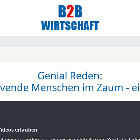
Genial Reden:
rvende Menschen im Zaum - ei
ideos erlauben
mit einverstanden, das wir externe Inhalte von YouTube lad