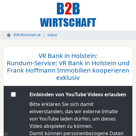
B2B-Wirtschaft.de
Videos
VR Bank in Holstein:
Rundum-Service: VR Bank in Holstein und
Frank Hoffmann Immobilien kooperieren
exklusiv
Einbinden von YouTube Videos erlauben
Bitte erklären Sie sich damit
einverstanden, das wir externe Inhalte
von YouTube laden dürfen, um dieses
Video abspielen zu können.
Damit können personenbezogene Daten