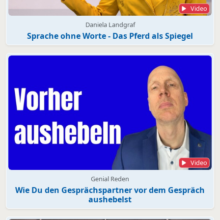
Video
Daniela Landgraf
Sprache ohne Worte - Das Pferd als Spiegel
Video
Genial Reden
Wie Du den Gesprächspartner vor dem Gespräch
aushebelst