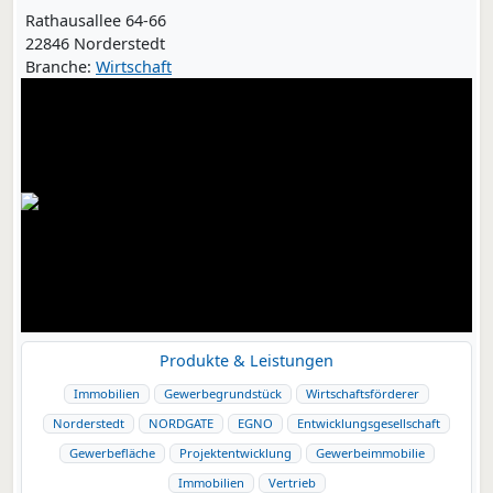
Rathausallee 64-66
22846 Norderstedt
Branche:
Wirtschaft
Produkte & Leistungen
Immobilien
Gewerbegrundstück
Wirtschaftsförderer
Norderstedt
NORDGATE
EGNO
Entwicklungsgesellschaft
Gewerbefläche
Projektentwicklung
Gewerbeimmobilie
Immobilien
Vertrieb