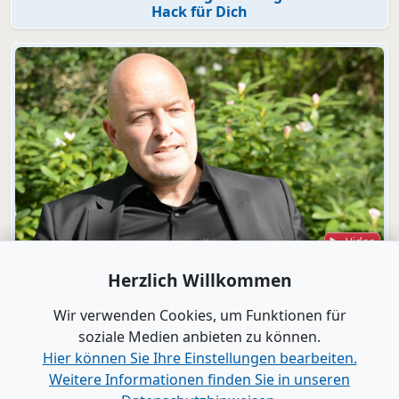
Hack für Dich
Video
Wirtschaft.Gespräch mit Markus Milz
Herzlich Willkommen
„Gewinner der Zukunft“ - Die neuen Spielregeln
kennen und perfekt beherrschen
Wir verwenden Cookies, um Funktionen für
soziale Medien anbieten zu können.
Hier können Sie Ihre Einstellungen bearbeiten.
Alle Videos anzeigen
Weitere Informationen finden Sie in unseren