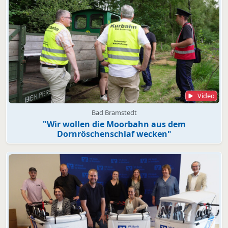
Video
Bad Bramstedt
"Wir wollen die Moorbahn aus dem
Dornröschenschlaf wecken"