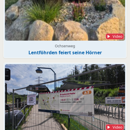
Video
Ochsenweg
Lentföhrden feiert seine Hörner
Video