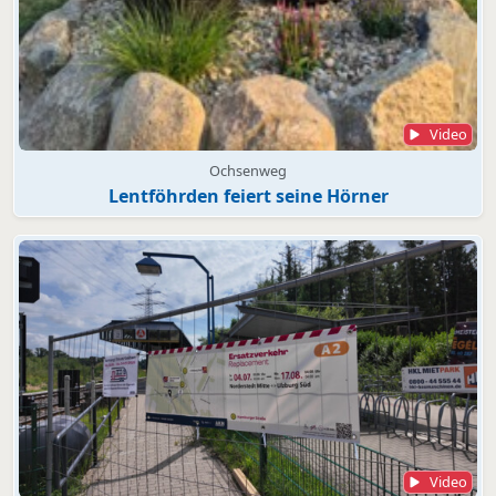
Video
Ochsenweg
Lentföhrden feiert seine Hörner
Video