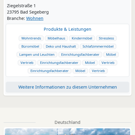
Ziegelstraße 1
23795 Bad Segeberg
Branche:
Wohnen
Produkte & Leistungen
Wohntrends
Möbelhaus
Kindermöbel
Stressless
Büromöbel
Deko und Haushalt
Schlafzimmermöbel
Lampen und Leuchten
Einrichtungsfachberater
Möbel
Vertrieb
Einrichtungsfachberater
Möbel
Vertrieb
Einrichtungsfachberater
Möbel
Vertrieb
Einrichtungsfachberater
Möbel
Vertrieb
Weitere Informationen zu diesem Unternehmen
Einrichtungsfachberater
Möbel
Vertrieb
Deutschland