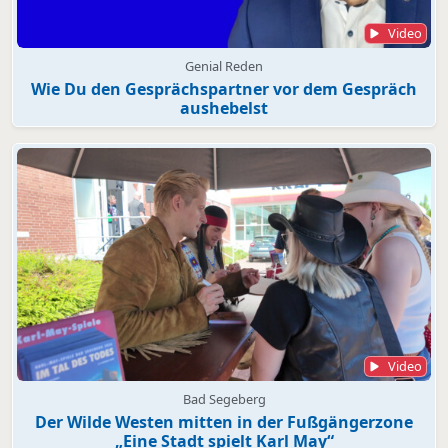
Video
Genial Reden
Wie Du den Gesprächspartner vor dem Gespräch
aushebelst
Video
Bad Segeberg
Der Wilde Westen mitten in der Fußgängerzone
„Eine Stadt spielt Karl May“