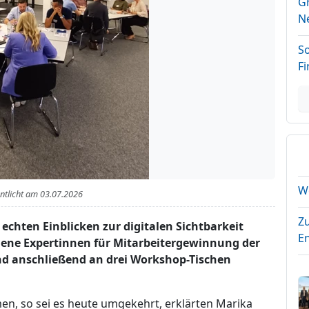
Gr
N
S
F
We
entlicht am
03.07.2026
Z
 echten Einblicken zur digitalen Sichtbarkeit
E
dene Expertinnen für Mitarbeitergewinnung der
d anschließend an drei Workshop-Tischen
men, so sei es heute umgekehrt, erklärten Marika