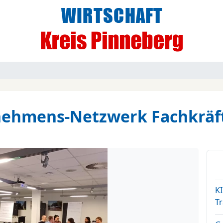
nehmens-Netzwerk Fachkräfte
K
T