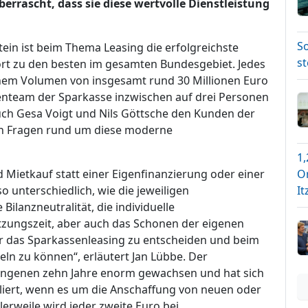
rrascht, dass sie diese wertvolle Dienstleistung
S
ein ist beim Thema Leasing die erfolgreichste
s
ört zu den besten im gesamten Bundesgebiet. Jedes
nem Volumen von insgesamt rund 30 Millionen Euro
tenteam der Sparkasse inzwischen auf drei Personen
ch Gesa Voigt und Nils Göttsche den Kunden der
en Fragen rund um diese moderne
1,
 Mietkauf statt einer Eigenfinanzierung oder einer
O
so unterschiedlich, wie die jeweiligen
It
Bilanzneutralität, die individuelle
utzungszeit, aber auch das Schonen der eigenen
für das Sparkassenleasing zu entscheiden und beim
eln zu können“, erläutert Jan Lübbe. Der
gangenen zehn Jahre enorm gewachsen und hat sich
bliert, wenn es um die Anschaffung von neuen oder
erweile wird jeder zweite Euro bei