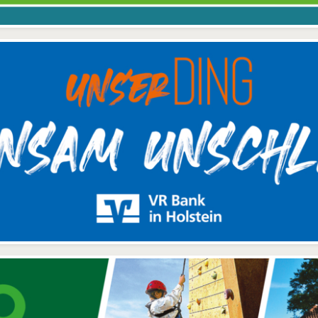
 einer Station sowie eine
Elektroautos und eine Pr
rkt. Uns verbindet nicht
europaweit verbreite
infache Abrechnung der
von 3.000 Euro für Hybri
 die geographische Nähe,
Kosten (vielleicht sogar
jeweils zu gleichen Teil
auch
emeinnützig) sind dabei
finanziert von Industrie
rlässlich. Für eine zügige
Bund. Mit Sicherheit wird
Umsetzung dieser
Bewegung in den Mark
kunftsweisenden Aufgabe
bringen. Und doch darf
setzt sich die WEP sehr
sich fragen: Gibt es au
agiert ein. Helmuth Kruse
Meldungen über neu
Vorsitzender des
Impulse aus der Branc
usschusses für Umwelt,
selbst, jenseits von
herheit und Ordnung des
Fördertöpfen? Oder krea
eises Pinneberg. Seitdem
Ideen, die nicht in
der Bund und di
Scheinlösungen münd