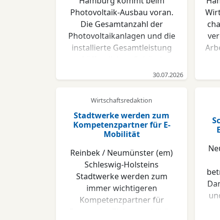
Hamburg kommt beim
Ham
Photovoltaik-Ausbau voran.
Wir
Die Gesamtanzahl der
cha
Photovoltaikanlagen und die
ver
installierte Gesamtleistung
Arb
auf öffentlichen Gebäuden
steigen deutlich an. Mit
Un
30.07.2026
insgesamt nun 286 Anlagen
und einer Gesamtleistung
Wirtschaftsredaktion
von 11.153 kWp wurde im
ge
Stadtwerke werden zum
Jahr 2025 ein neuer
e
Sc
Kompetenzpartner für E-
Höchststand erreicht. Diese
Mobilität
Zahlen verdeutlichen, dass
Lo
Ne
Reinbek / Neumünster (em)
die Stadt den Ausbau der
Schleswig-Holsteins
Solarenergie konsequent und
bet
Stadtwerke werden zum
wirkungsvoll vorantreibt.
ve
Dam
immer wichtigeren
Katharina Fegebank,
de
un
Kompetenzpartner für
Senatorin für Umwelt, Klima,
Im
mo
Fragen der Elektromobilität.
Energie und Agrarwirtschaft:
auc