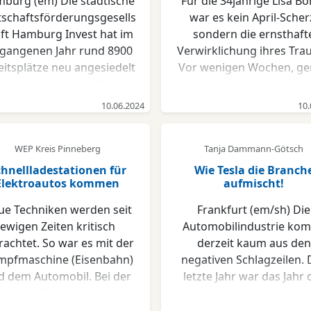
burg (em) Die städtische
Für die 34jährige Lisa B
tschaftsförderungsgesells
war es kein April-Scher
ft Hamburg Invest hat im
sondern die ernsthaft
gangenen Jahr rund 8900
Verwirklichung ihres Tra
eitsplätze neu angesiedelt
Vor wenigen Wochen, g
und gesichert. 45
am 1. April, machte sie sic
ternehmen wurden 2023
Rellingen als zertifizier
10.06.2024
10.
neu angesiedelt. Die
Beraterin für Elektromobil
Mehrheit der neu
und Erneuerbare Energ
WEP Kreis Pinneberg
Tanja Dammann-Götsch
schaffenen Arbeitsplätze
selbstständig. Seither bi
ntfällt auf die Bereiche
sie Unternehmen un
hnellladestationen für
Wie Tesla die Branch
Elektroautos kommen
aufmischt!
erneuerbare Energien,
Privatkunden ihre Rund
gistik sowie IT & Medien.
Expertise für den Umstieg
ue Techniken werden seit
Frankfurt (em/sh) Die
Mehr als die Hälfte der
die Elektromobilität und 
ewigen Zeiten kritisch
Automobilindustrie ko
Ansiedlungen im
die nachhaltige
rachtet. So war es mit der
derzeit kaum aus den
rgangenen Jahr kam aus
Stromerzeugung an, arbe
pfmaschine (Eisenbahn)
negativen Schlagzeilen. 
m Ausland – mit starken
im Bereich Erneuerbar
d dem Automobil. Bei der
letzte Jahr war das Jahr 
pulsen aus Skandinavien.
Energien auch mit
dernen E-Mobilität ist es
spektakulären
Hamburgs
spezialisierten Partne
h so. Skepsis, noch nicht
Rückrufaktionen. Zud