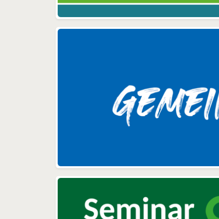
an
„3. Stadtwerkeforum
Ma
e
Elektromobilität“ am 25. März
nur
2019 in Neumünster: Mehr
g
als 70 Fachleute waren der
une
Einladung des Verbands der
Schleswig-Holsteinischen
zu
Energie-und
Wasserwirtschaft (VSHEW)
eng
gefolgt. Im Zentrum der
Veranstaltung stand diesmal
A
die Alltagstauglichkeit der
Sic
Elektromobilität im
Kr
Flächenland Schleswig-
Holstein. So berichtete der
ADAC über die geringe
Pannenhäufigkeit und lange
Le