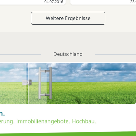
04.07.2016
23.
irtschaftssenatorin Dr.
zusammen und ist auße
usgereifte Technik und
wurde alles überschattet
lanie Leonhard: "In 2023
Mitglied eines
schlechte Erfahrungen
dem noch längst nicht 
tellte insbesondere die
deutschlandweiten
Weitere Ergebnisse
stehen im Fokus. Die
acta gelegten Abgasskan
herung von Arbeitsplätzen
Consulting-Netzwerkes 
Reichweite der Akkus
Darüber hinaus ringen 
en insgesamt guten Erfolg
Beratern für E-Mobilität. 
tspricht leider nicht den
Hersteller und die Politik
dar: Damit binden wir
gemacht für ihren neuen
orderungen der Nutzer. E-
dem Thema Elektromobil
achkräfte langfristig in
hat sich die gelernte
Bike-Nutzer der ersten
und diskutieren darübe
Hamburg. Vor dem
Werbekauffrau in eine
Deutschland
unde haben da auch ihre
weshalb die Nachfrage n
Hintergrund der
Agentur für Elektromobili
fahrungen gemacht. Die
so richtig in Gang kom
geopolitischen Lage
auf der eMobile Academy
ürchtungen, vor dem Ziel
will. Gerade wurde vo
gewinnen Allianzen mit
bei der WEP
liegen zu bleiben, sind
Bundestag ein Gesetz ü
renzenden Staaten immer
Existenzgründungsberat
rechtigt. Die Lösung für
die Unterstützung vo
mehr an Bedeutung.
Leise und entspannt ans 
recken über 100 km kann
Käufen von
Hamburg als südlichste
Schließlich entschied sie 
er nur ein engmaschiges,
Elektrofahrzeugen und P
ropole Skandinaviens ist
für einen Tesla Model S 1
dauerhaft in Betrieb
in-Hybridautos beschlos
bei für unsere Nachbarn
mit 480 Kilometern
gehaltenes Netz von
um hier Abhilfe zu schaf
m Norden ein attraktiver
Reichweite. Nicht nur Op
hnellladestationen sein.
Geplant ist eine Kaufprä
ndort für den Zugang zum
Ausstattung und Techn
rfach-Lademöglichkeiten
von 4.000 Euro für
tschen und europäischen
sagten ihr zu, auch da