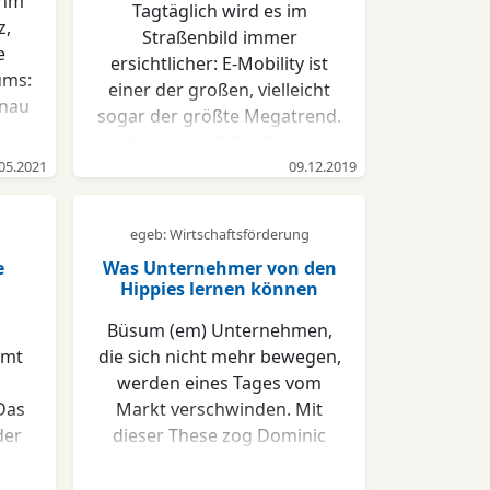
ohm
Tagtäglich wird es im
z,
Straßenbild immer
e
ersichtlicher: E-Mobility ist
ums:
einer der großen, vielleicht
enau
sogar der größte Megatrend.
h in
Ob private PKW, Busse,
te
05.2021
Shuttle- oder Sharing-
09.12.2019
ität
Fahrzeuge, diverse
ien
Elektrofahrzeuge verkehren
egeb: Wirtschaftsförderung
etet
im Stadt- und Fernverkehr –
d
e
Was Unternehmer von den
und mit ihnen immer
Hippies lernen können
um-
häufiger auch ROWA
 auf
Masterbatch. Nach
Büsum (em) Unternehmen,
für
Schätzung des Kraftfahrt-
mmt
die sich nicht mehr bewegen,
Bundesamtes gibt es allein in
werden eines Tages vom
itet
Deutschland aktuell über
Das
Markt verschwinden. Mit
e
200.000 Elektrofahrzeuge
der
dieser These zog Dominic
einschließlich sogenannter
Veken die Zuschauer beim
rn
Plug-in-Hybride. Und das ist
em
jüngsten Businessfrühstück