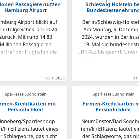
lionen Passagiere nutzen
Schleswig-Holstein be
Hamburg Airport
Bundesbestenehrun
mburg Airport blickt auf
Berlin/Schleswig-Holstei
n erfolgreiches Jahr 2024
Am Montag, 9. Dezemb
zurück. Mit rund 14,83
2024, wurden in Berlin 
Millionen Passagieren
19. Mal die bundesbest
ertraf der Flughafen die
IHK-Azubis geehrt. Unter
prünglichen Erwartungen
207 Preisträgerinnen u
tlich. Damit verzeichnete
Preisträgern, die in ihr
r ein Plus von 9 Prozent
Abschlussprüfungen
08.01.2025
11.
egenüber dem Vorjahr
bundesweit die höchst
(2023: 13,6 Millionen
Punktzahlen erreichten, 
Sparkasse Südholstein
Sparkasse Südholstein
ggäste). Die Erholungsrate
auch sechs junge Talente
irmen-Kreditkarten mit
Firmen-Kreditkarten m
im Vergleich zum Vor-
Schleswig-Holstein. Di
Persönlichkeit
Persönlichkeit
ona-Jahr 2019 stieg auf 86
Bundesbesten aus Schles
ozent. Diese Entwicklung
Holstein sind: Finn Ebs
inneberg/Sparrieshoop
Neumünster/Bad Segeb
gt deutlich, wie stark sich
Kaufmann für
/lr) Effizienz lautet eines
(em/lr) Effizienz lautet e
der Luftverkehr am
Digitalisierungsmanagem
r Schlagworte, das nicht
der Schlagworte, das ni