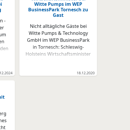
i
Witte Pumps im WEP
g
BusinessPark Tornesch zu
Gast
n -
Nicht alltägliche Gäste bei
er
Witte Pumps & Technology
zum
GmbH im WEP BusinessPark
en
in Tornesch: Schleswig-
 den
Holsteins Wirtschaftsminister
nd
Bernd Buchholz stattete dem
en
weltweit agierenden
12.2024
18.12.2020
Hersteller von
en
Präzisionszahnradpumpen
sind
im November gemeinsam mit
 aus
Jürgen Holdhof,
it
e
Vorstandsmitglied des
wig-
Verbands Deutscher
en,
erg
Maschinen- und Anlagenbau
ines
(VDMA), einen Besuch ab. Es
ent,
cht