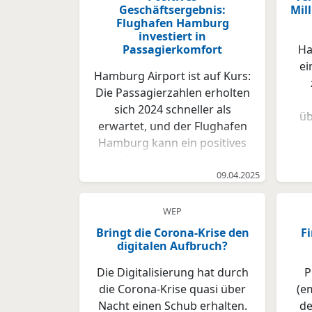
Geschäftsergebnis:
Mil
Flughafen Hamburg
investiert in
Passagierkomfort
Ha
ei
Hamburg Airport ist auf Kurs:
Die Passagierzahlen erholten
sich 2024 schneller als
üb
erwartet, und der Flughafen
urs
Hamburg kann ein positives
deu
Geschäftsergebnis
e
vorweisen. Neben den
09.04.2025
g
gestiegenen Fluggastzahlen
ist auch die funktionierende
WEP
Flu
Kostenkontrolle ein
Bringt die Corona-Krise den
F
wesentlicher Grund für das
digitalen Aufbruch?
Cor
Ergebnis von 20,4 Millionen
Pr
Die Digitalisierung hat durch
P
Euro. Mit dem Programm
zei
die Corona-Krise quasi über
(em
HAMUpgrade sind in den
Nacht einen Schub erhalten.
de
kommenden Jahren weitere