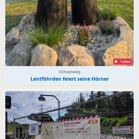
Video
Ochsenweg
Lentföhrden feiert seine Hörner