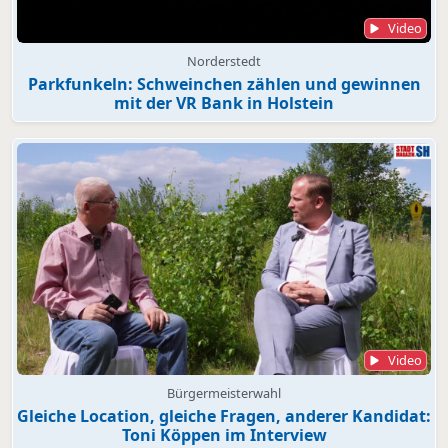
Video
Norderstedt
Parkfunkeln: Schweinchen zählen und gewinnen
mit der VR Bank in Holstein
Video
Bürgermeisterwahl
Gleiche Location, gleiche Fragen, anderer Kandidat:
Toni Köppen im Interview