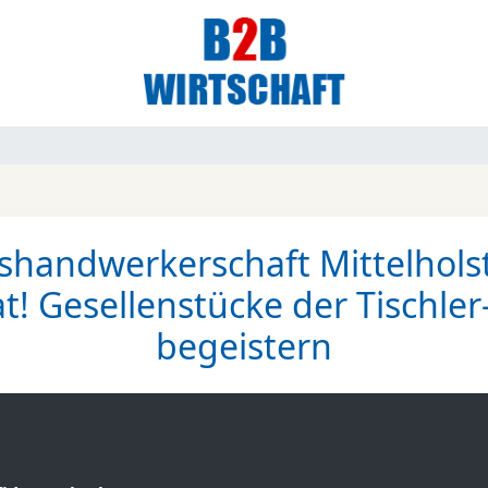
ishandwerkerschaft Mittelholst
at! Gesellenstücke der Tisch
begeistern